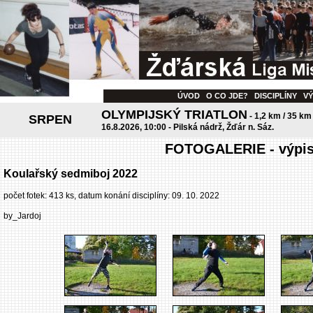
ÚVOD
O CO JDE?
DISCIPLÍNY
V
OLYMPIJSKÝ TRIATLON
- 1,2 km / 35 km
SRPEN
16.8.2026, 10:00 - Pilská nádrž, Žďár n. Sáz.
FOTOGALERIE - výpis 
Koulařský sedmiboj 2022
počet fotek: 413 ks, datum konání disciplíny: 09. 10. 2022
by_Jardoj