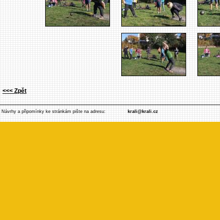
<<< Zpět
Návrhy a připomínky ke stránkám pište na adresu:
krali@krali.cz