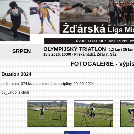
ÚVOD
O CO JDE?
DISCIPLÍNY
V
OLYMPIJSKÝ TRIATLON
- 1,2 km / 35 km
SRPEN
16.8.2026, 10:00 - Pilská nádrž, Žďár n. Sáz.
FOTOGALERIE - výpis 
Duatlon 2024
počet fotek: 374 ks, datum konání disciplíny: 29. 09. 2024
by_Jardoj s chotí