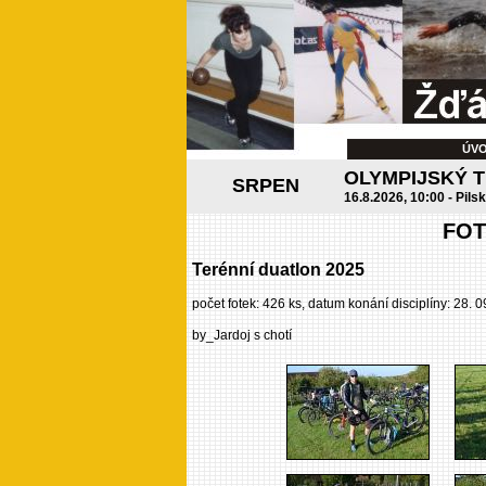
ÚV
OLYMPIJSKÝ 
SRPEN
16.8.2026, 10:00 - Pils
FOT
Terénní duatlon 2025
počet fotek: 426 ks, datum konání disciplíny: 28. 
by_Jardoj s chotí