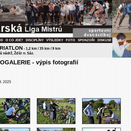
OD
O CO JDE?
DISCIPLÍNY
VÝSLEDKY
FOTO
SPONZOŘI
DISKUSE
TRIATLON
- 1,2 km / 35 km / 9 km
ká nádrž, Žďár n. Sáz.
OGALERIE - výpis fotografií
09. 2025