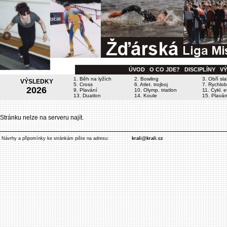
ÚVOD
O CO JDE?
DISCIPLÍNY
V
1. Běh na lyžích
2. Bowling
3. Obří sl
VÝSLEDKY
5. Cross
6. Atlet. trojboj
7. Rychlob
2026
9. Plavání
10. Olymp. triatlon
11. Cykl. 
13. Duatlon
14. Koule
15. Plavání
Stránku nelze na serveru najít.
Návrhy a připomínky ke stránkám pište na adresu:
krali@krali.cz