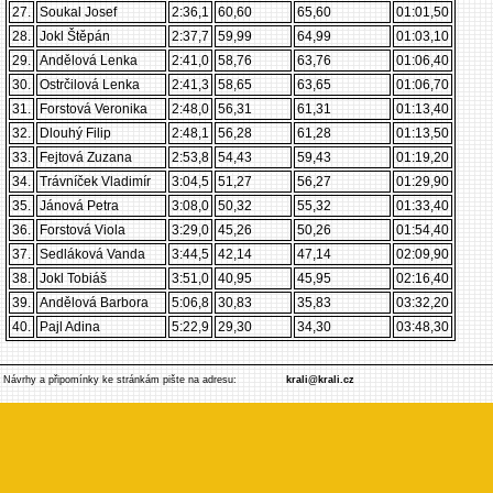
27.
Soukal Josef
2:36,1
60,60
65,60
01:01,50
28.
Jokl Štěpán
2:37,7
59,99
64,99
01:03,10
29.
Andělová Lenka
2:41,0
58,76
63,76
01:06,40
30.
Ostrčilová Lenka
2:41,3
58,65
63,65
01:06,70
31.
Forstová Veronika
2:48,0
56,31
61,31
01:13,40
32.
Dlouhý Filip
2:48,1
56,28
61,28
01:13,50
33.
Fejtová Zuzana
2:53,8
54,43
59,43
01:19,20
34.
Trávníček Vladimír
3:04,5
51,27
56,27
01:29,90
35.
Jánová Petra
3:08,0
50,32
55,32
01:33,40
36.
Forstová Viola
3:29,0
45,26
50,26
01:54,40
37.
Sedláková Vanda
3:44,5
42,14
47,14
02:09,90
38.
Jokl Tobiáš
3:51,0
40,95
45,95
02:16,40
39.
Andělová Barbora
5:06,8
30,83
35,83
03:32,20
40.
Pajl Adina
5:22,9
29,30
34,30
03:48,30
Návrhy a připomínky ke stránkám pište na adresu:
krali@krali.cz