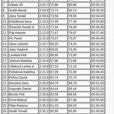
7.
Vábek Jiří
2:04,7
75,86
80,86
00:30,10
8.
Anděl Marek
2:04,9
75,74
80,74
00:30,30
9.
Jána Tomáš
2:08,6
73,56
78,56
00:34,00
10.
Krbůšková Ilona
2:10,5
72,49
77,49
00:35,90
11.
Šimeček Tomáš st.
2:11,5
71,94
76,94
00:36,90
12.
Pajl Antonín
2:12,0
71,67
76,67
00:37,40
13.
Fic Pavel
2:15,0
70,07
75,07
00:40,40
14.
Jána Lubomír
2:16,7
69,20
74,20
00:42,10
15.
Jaša Vladimír
2:17,0
69,05
74,05
00:42,40
16.
Lemfeld Petr
2:17,2
68,95
73,95
00:42,60
17.
Joklová Markéta
2:19,4
67,86
72,86
00:44,80
18.
Vábková Lenka st.
2:20,8
67,19
72,19
00:46,20
19.
Polívková Kateřina
2:21,0
67,09
72,09
00:46,40
20.
Peřina David
2:23,9
65,74
70,74
00:49,30
21.
Novotná Jana
2:26,0
64,79
69,79
00:51,40
22.
Augustin Daniel
2:26,8
64,44
69,44
00:52,20
23.
Benda Petr
2:28,8
63,58
68,58
00:54,20
24.
Forst Matouš
2:30,5
62,86
67,86
00:55,90
25.
Filipi Radana
2:35,0
61,03
66,03
01:00,40
26.
Anděl Tomáš
2:35,2
60,95
65,95
01:00,60