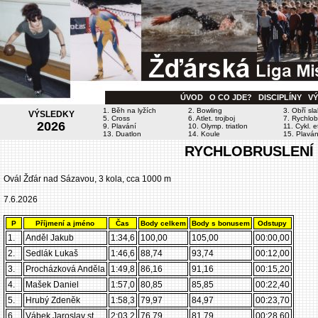
ÚVOD
O CO JDE?
DISCIPLÍNY
V
1. Běh na lyžích
2. Bowling
3. Obří sl
VÝSLEDKY
5. Cross
6. Atlet. trojboj
7. Rychlob
2026
9. Plavání
10. Olymp. triatlon
11. Cykl. 
13. Duatlon
14. Koule
15. Plavání
RYCHLOBRUSLENÍ 
Ovál Žďár nad Sázavou, 3 kola, cca 1000 m
7.6.2026
P
Příjmení a jméno
Čas
Body celkem
Body s bonusem
Odstupy
1.
Anděl Jakub
1:34,6
100,00
105,00
00:00,00
2.
Sedlák Lukaš
1:46,6
88,74
93,74
00:12,00
3.
Procházková Anděla
1:49,8
86,16
91,16
00:15,20
4.
Mašek Daniel
1:57,0
80,85
85,85
00:22,40
5.
Hrubý Zdeněk
1:58,3
79,97
84,97
00:23,70
6.
Vábek Jaroslav st.
2:03,2
76,79
81,79
00:28,60