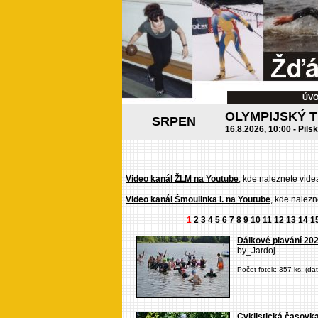
ÚV
OLYMPIJSKÝ 
SRPEN
16.8.2026, 10:00 - Pils
Video kanál ŽLM na Youtube
, kde naleznete vide
Video kanál Šmoulinka I. na Youtube
, kde nalezn
1
2
3
4
5
6
7
8
9
10
11
12
13
14
1
Dálkové plavání 20
by_Jardoj
Počet fotek: 357 ks, (da
Cyklistická časovk