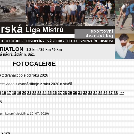
OD
O CO JDE?
DISCIPLÍNY
VÝSLEDKY
FOTO
SPONZOŘI
DISKUSE
TRIATLON
- 1,2 km / 35 km / 9 km
ká nádrž, Žďár n. Sáz.
FOTOGALERIE
a z dvanáctiboje od roku 2026
ete videa z dvanáctiboje z roku 2020 a starší
5
16
17
18
19
20
21
22
23
24
25
26
27
28
29
30
31
32
33
34
35
36
37
38
>>
26
tum konání disciplíny: 19. 07. 2026)
a 2026