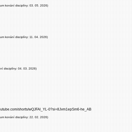
tum konání disciplíny: 03. 05. 2026)
tum konání disciplíny: 11. 04. 2026)
í disciplíny: 04. 03. 2026)
.youtube.com/shorts/wQJFAl_YL-0?si=8Jvm1epSm6-he_AB
tum konání disciplíny: 22. 02. 2026)