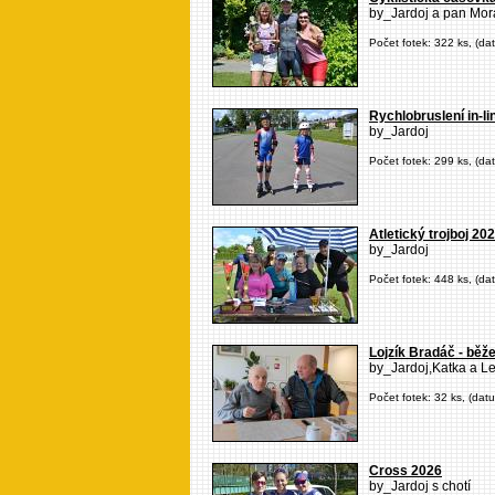
by_Jardoj a pan Mor
Počet fotek: 322 ks, (da
Rychlobruslení in-l
by_Jardoj
Počet fotek: 299 ks, (da
Atletický trojboj 20
by_Jardoj
Počet fotek: 448 ks, (da
Lojzík Bradáč - běž
by_Jardoj,Katka a L
Počet fotek: 32 ks, (dat
Cross 2026
by_Jardoj s chotí