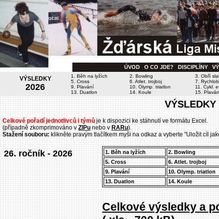
ÚVOD
O CO JDE?
DISCIPLÍNY
V
1. Běh na lyžích
2. Bowling
3. Obří sl
VÝSLEDKY
5. Cross
6. Atlet. trojboj
7. Rychlob
2026
9. Plavání
10. Olymp. triatlon
11. Cykl. 
13. Duatlon
14. Koule
15. Plavání
VÝSLEDKY
Celkové pořadí jednotlivců i týmů
je k dispozici ke stáhnutí ve formátu Excel.
(případně zkomprimováno v
ZIPu
nebo v
RARu
).
Stažení souboru:
klikněte pravým tlačítkem myši na odkaz a vyberte "Uložit cíl jako
26. ročník - 2026
1. Běh na lyžích
2. Bowling
5. Cross
6. Atlet. trojboj
9. Plavání
10. Olymp. triatlon
13. Duatlon
14. Koule
Celkové výsledky a po