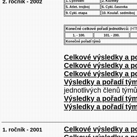
2. ročník - 2002
1. Lyžování
2. Kuželky
5. Atlet. trojboj
6. Cykl. časovka
9. Cykl. etapa
10. Koulař. sedmiboj
Konečné celkové pořadí jednotlivců:
(HTM
1. - 100.
101. - 200.
Konečné pořadí týmů
Celkové výsledky a po
Celkové výsledky a po
Celkové výsledky a po
Výsledky a pořadí tým
jednotlivých členů týmů
Výsledky a pořadí tým
Výsledky a pořadí tým
Celkové výsledky a po
1. ročník - 2001