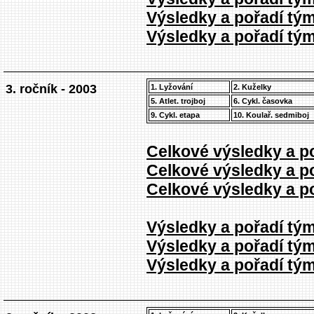
Výsledky a pořadí týmů
Výsledky a pořadí týmů
3. ročník - 2003
1. Lyžování
2. Kuželky
5. Atlet. trojboj
6. Cykl. časovka
9. Cykl. etapa
10. Koulař. sedmiboj
Celkové výsledky a po
Celkové výsledky a po
Celkové výsledky a po
Výsledky a pořadí týmů
Výsledky a pořadí týmů
Výsledky a pořadí týmů