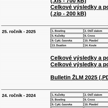
(.xls - 700 kB)
Celkové výsledky a po
(.zip - 200 kB)
25. ročník - 2025
1. Bowling
2. Obří slalom
5. Kuželky
6. Cross
9. Cykl. časovka
10. Plavání
13. Duatlon
14. Koule
Celkové výsledky a po
Celkové výsledky a po
Bulletin ŽLM 2025 (.P
24. ročník - 2024
1. Kuželky
2. Obří slalom
5. Bowling
6. Cross
9. Cykl. časovka
10. Plavání