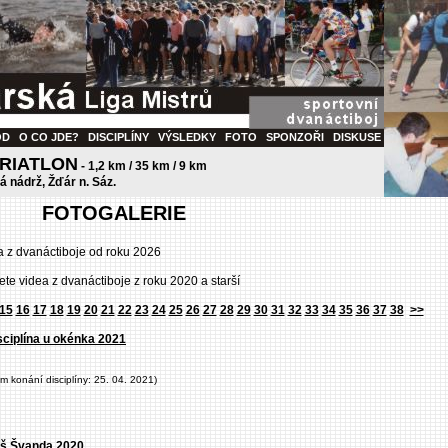
OD
O CO JDE?
DISCIPLÍNY
VÝSLEDKY
FOTO
SPONZOŘI
DISKUSE
TRIATLON
- 1,2 km / 35 km / 9 km
ká nádrž, Žďár n. Sáz.
FOTOGALERIE
a z dvanáctiboje od roku 2026
ete videa z dvanáctiboje z roku 2020 a starší
15
16
17
18
19
20
21
22
23
24
25
26
27
28
29
30
31
32
33
34
35
36
37
38
>>
isciplína u okénka 2021
um konání disciplíny: 25. 04. 2021)
oš Švanda 2020