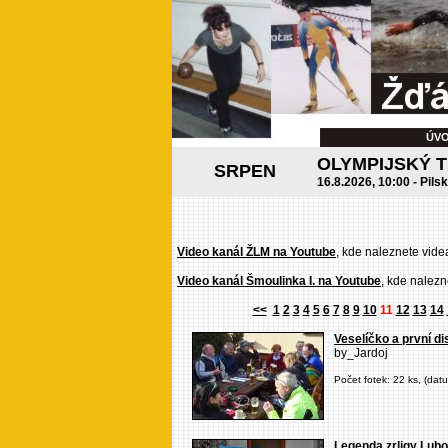
ÚV
OLYMPIJSKÝ 
SRPEN
16.8.2026, 10:00 - Pils
Video kanál ŽLM na Youtube
, kde naleznete vide
Video kanál Šmoulinka I. na Youtube
, kde nalezn
<<
1
2
3
4
5
6
7
8
9
10
11
12
13
14
Veselíčko a první d
by_Jardoj
Počet fotek: 22 ks, (dat
Legenda zrligy Lub