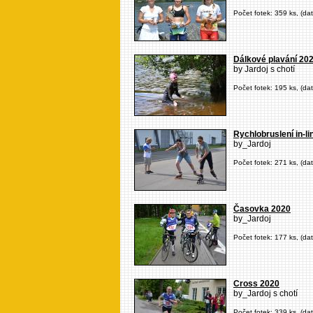
Počet fotek: 359 ks, (da
Dálkové plavání 20
by Jardoj s chotí
Počet fotek: 195 ks, (da
Rychlobruslení in-l
by_Jardoj
Počet fotek: 271 ks, (da
Časovka 2020
by_Jardoj
Počet fotek: 177 ks, (da
Cross 2020
by_Jardoj s chotí
Počet fotek: 339 ks, (da