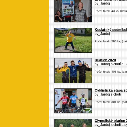
by_Jardoj
Počet fotek: 43 ks, (dat
Koulařský sedmiboj
by_Jardoj
Počet fotek: 596 ks, (da
Duatlon 2020
by_Jardoj s chotí a 
Počet fotek: 408 ks, (da
Cyklistická etapa 2
by_Jardoj s chotí
Počet fotek: 301 ks, (da
Olympijský triatlon
by_Jardoj s chotí a 