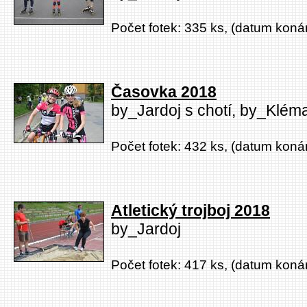
Počet fotek: 335 ks, (datum konán
Časovka 2018
by_Jardoj s chotí, by_Klém
Počet fotek: 432 ks, (datum konán
Atletický trojboj 2018
by_Jardoj
Počet fotek: 417 ks, (datum konán