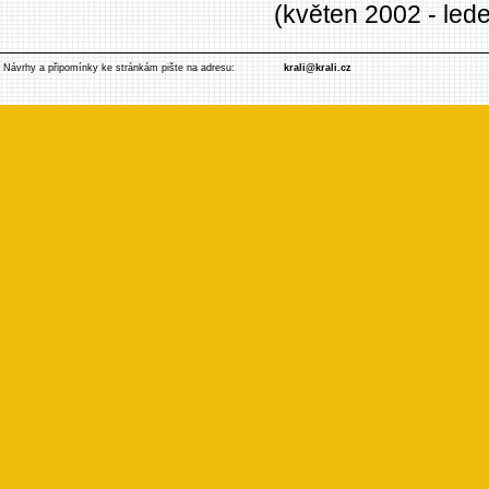
(květen 2002 - led
Návrhy a připomínky ke stránkám pište na adresu:
krali@krali.cz