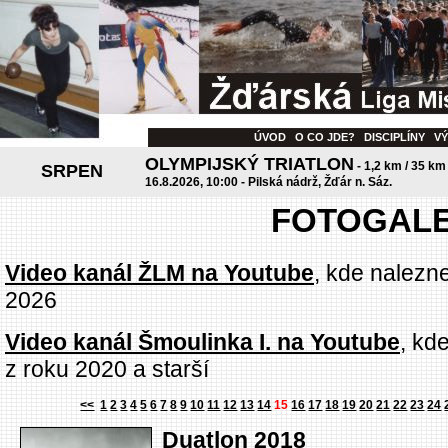
ÚVOD
O CO JDE?
DISCIPLÍNY
V
OLYMPIJSKÝ TRIATLON
- 1,2 km / 35 km
SRPEN
16.8.2026, 10:00 - Pilská nádrž, Žďár n. Sáz.
FOTOGALE
Video kanál ŽLM na Youtube
, kde nalezn
2026
Video kanál Šmoulinka I. na Youtube
, kd
z roku 2020 a starší
<<
1
2
3
4
5
6
7
8
9
10
11
12
13
14
15
16
17
18
19
20
21
22
23
24
Duatlon 2018