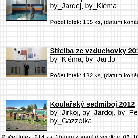
by_Jardoj, by_Kléma
Počet fotek: 155 ks, (datum konán
Střelba ze vzduchovky 20
by_Kléma, by_Jardoj
Počet fotek: 182 ks, (datum konán
Koulařský sedmiboj 2012
by_Jirkoj, by_Jardoj, by_Pe
by_Gazzetka
Počet fotek: 214 ks, (datum konání disciplíny: 06. 1