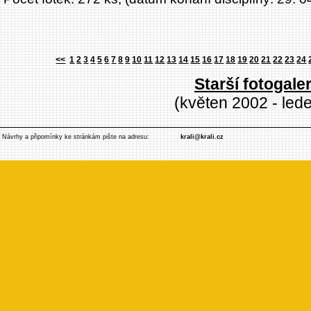
<<
1
2
3
4
5
6
7
8
9
10
11
12
13
14
15
16
17
18
19
20
21
22
23
24
Starší fotogaler
(květen 2002 - led
Návrhy a připomínky ke stránkám pište na adresu:
krali@krali.cz