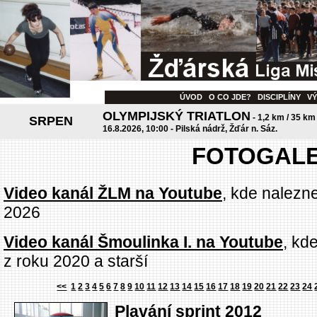
ÚVOD
O CO JDE?
DISCIPLÍNY
V
OLYMPIJSKÝ TRIATLON
- 1,2 km / 35 km
SRPEN
16.8.2026, 10:00 - Pilská nádrž, Žďár n. Sáz.
FOTOGALE
Video kanál ŽLM na Youtube
, kde nalezn
2026
Video kanál Šmoulinka I. na Youtube
, kd
z roku 2020 a starší
<<
1
2
3
4
5
6
7
8
9
10
11
12
13
14
15
16
17
18
19
20
21
22
23
24
Plavání sprint 2012