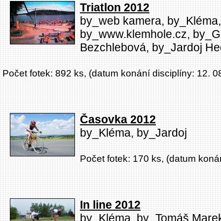
Triatlon 2012
by_web kamera, by_Kléma, 
by_www.klemhole.cz, by_Ga
Bezchlebová, by_Jardoj He
Počet fotek: 892 ks, (datum konání disciplíny: 12. 0
Časovka 2012
by_Kléma, by_Jardoj
Počet fotek: 170 ks, (datum konán
In line 2012
by_Kléma, by_Tomáš Marek,