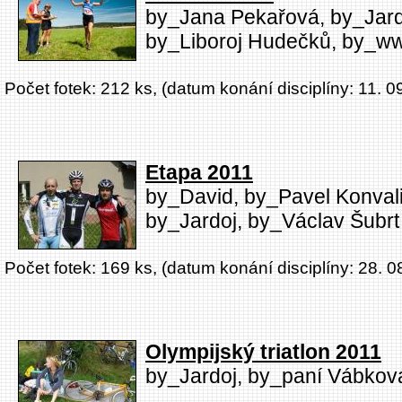
by_Jana Pekařová, by_Jardo
by_Liboroj Hudečků, by_w
Počet fotek: 212 ks, (datum konání disciplíny: 11. 0
Etapa 2011
by_David, by_Pavel Konval
by_Jardoj, by_Václav Šubrt
Počet fotek: 169 ks, (datum konání disciplíny: 28. 0
Olympijský triatlon 2011
by_Jardoj, by_paní Vábkov