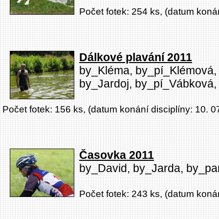
Počet fotek: 254 ks, (datum konán
Dálkové plavání 2011
by_Kléma, by_pí_Klémová,
by_Jardoj, by_pí_Vábková
Počet fotek: 156 ks, (datum konání disciplíny: 10. 0
Časovka 2011
by_David, by_Jarda, by_pa
Počet fotek: 243 ks, (datum konán