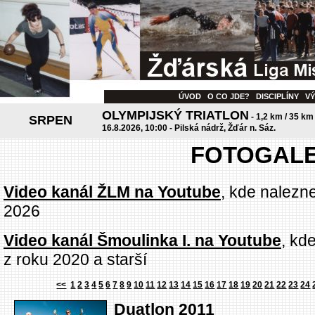
ÚVOD
O CO JDE?
DISCIPLÍNY
V
OLYMPIJSKÝ TRIATLON
- 1,2 km / 35 km
SRPEN
16.8.2026, 10:00 - Pilská nádrž, Žďár n. Sáz.
FOTOGALE
Video kanál ŽLM na Youtube
, kde nalezn
2026
Video kanál Šmoulinka I. na Youtube
, kd
z roku 2020 a starší
<<
1
2
3
4
5
6
7
8
9
10
11
12
13
14
15
16
17
18
19
20
21
22
23
24
Duatlon 2011