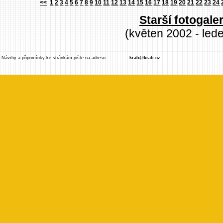
<<
1
2
3
4
5
6
7
8
9
10
11
12
13
14
15
16
17
18
19
20
21
22
23
24
Starší fotogaler
(květen 2002 - led
Návrhy a připomínky ke stránkám pište na adresu:
krali@krali.cz