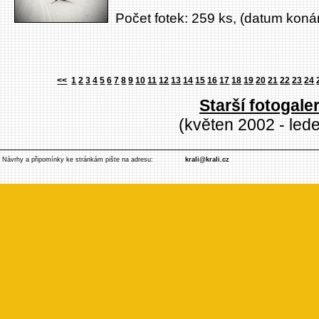
Počet fotek: 259 ks, (datum konán
<<
1
2
3
4
5
6
7
8
9
10
11
12
13
14
15
16
17
18
19
20
21
22
23
24
Starší fotogaler
(květen 2002 - led
Návrhy a připomínky ke stránkám pište na adresu:
krali@krali.cz