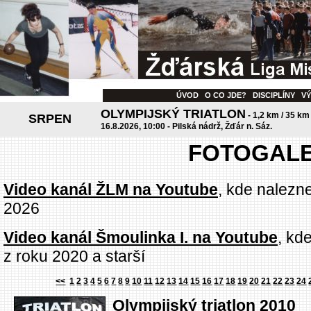
ÚVOD
O CO JDE?
DISCIPLÍNY
V
OLYMPIJSKÝ TRIATLON
- 1,2 km / 35 km
SRPEN
16.8.2026, 10:00 - Pilská nádrž, Žďár n. Sáz.
FOTOGALE
Video kanál ŽLM na Youtube
, kde nalezn
2026
Video kanál Šmoulinka I. na Youtube
, kd
z roku 2020 a starší
<<
1
2
3
4
5
6
7
8
9
10
11
12
13
14
15
16
17
18
19
20
21
22
23
24
Olympijský triatlon 2010