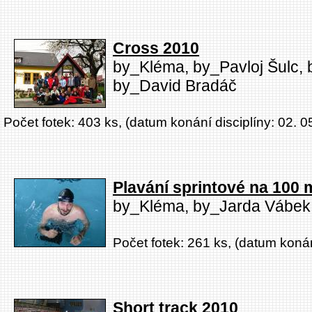
Cross 2010
by_Kléma, by_Pavloj Šulc, 
by_David Bradáč
Počet fotek: 403 ks, (datum konání disciplíny: 02. 0
Plavání sprintové na 100 m
by_Kléma, by_Jarda Vábek
Počet fotek: 261 ks, (datum konán
Short track 2010