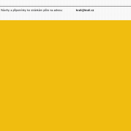
Návrhy a připomínky ke stránkám pište na adresu:
krali@krali.cz