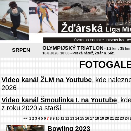
ÚVOD
O CO JDE?
DISCIPLÍNY
V
OLYMPIJSKÝ TRIATLON
- 1,2 km / 35 km
SRPEN
16.8.2026, 10:00 - Pilská nádrž, Žďár n. Sáz.
FOTOGALE
Video kanál ŽLM na Youtube
, kde nalezn
2026
Video kanál Šmoulinka I. na Youtube
, kd
z roku 2020 a starší
<<
1
2
3
4
5
6
7
8
9
10
11
12
13
14
15
16
17
18
19
20
21
22
23
24
Bowling 2023