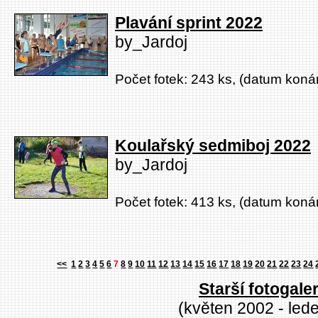
Plavání sprint 2022
by_Jardoj
Počet fotek: 243 ks, (datum konán
Koulařský sedmiboj 2022
by_Jardoj
Počet fotek: 413 ks, (datum konán
<<
1
2
3
4
5
6
7
8
9
10
11
12
13
14
15
16
17
18
19
20
21
22
23
24
Starší fotogaler
(květen 2002 - led