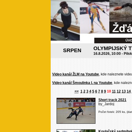
ÚV
OLYMPIJSKÝ 
SRPEN
16.8.2026, 10:00 - Pils
Video kanál ŽLM na Youtube
, kde naleznete vide
Video kanál Šmoulinka I. na Youtube
, kde nalezn
<<
1
2
3
4
5
6
7
8
9
10
11
12
13
14
Short track 2021
by_Jardoj
Počet fotek: 205 ks, (da
Koulařský sedmiboj