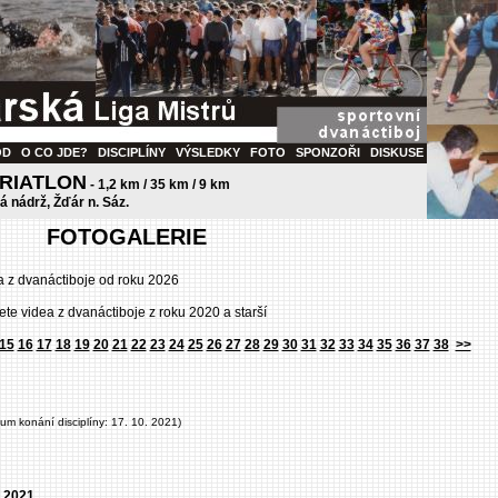
OD
O CO JDE?
DISCIPLÍNY
VÝSLEDKY
FOTO
SPONZOŘI
DISKUSE
TRIATLON
- 1,2 km / 35 km / 9 km
ká nádrž, Žďár n. Sáz.
FOTOGALERIE
a z dvanáctiboje od roku 2026
ete videa z dvanáctiboje z roku 2020 a starší
15
16
17
18
19
20
21
22
23
24
25
26
27
28
29
30
31
32
33
34
35
36
37
38
>>
tum konání disciplíny: 17. 10. 2021)
 2021