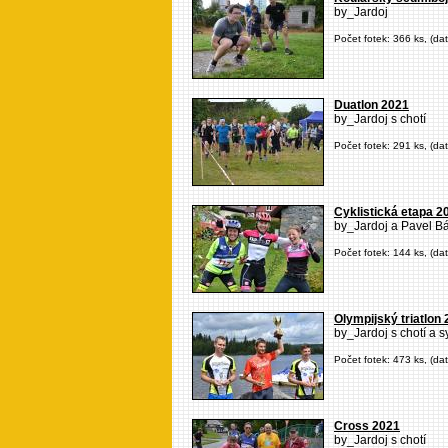
by_Jardoj
Počet fotek: 366 ks, (da
Duatlon 2021
by_Jardoj s chotí
Počet fotek: 291 ks, (da
Cyklistická etapa 2
by_Jardoj a Pavel Bá
Počet fotek: 144 ks, (da
Olympijský triatlon
by_Jardoj s chotí a 
Počet fotek: 473 ks, (da
Cross 2021
by_Jardoj s chotí