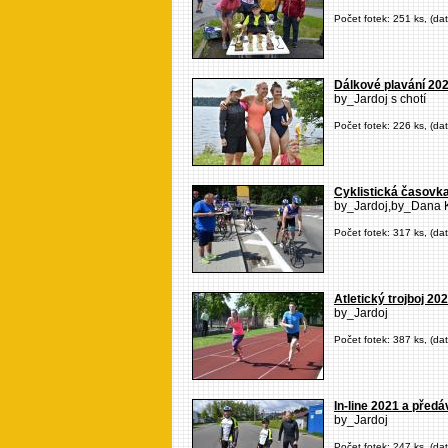
Počet fotek: 251 ks, (da
Dálkové plavání 20
by_Jardoj s chotí
Počet fotek: 226 ks, (da
Cyklistická časovk
by_Jardoj,by_Dana K
Počet fotek: 317 ks, (da
Atletický trojboj 20
by_Jardoj
Počet fotek: 387 ks, (da
In-line 2021 a před
by_Jardoj
Počet fotek: 247 ks, (da