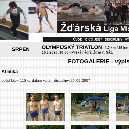
ÚVOD
O CO JDE?
DISCIPLÍNY
V
OLYMPIJSKÝ TRIATLON
- 1,2 km / 35 km
SRPEN
16.8.2026, 10:00 - Pilská nádrž, Žďár n. Sáz.
FOTOGALERIE - výpis 
Atletika
počet fotek: 110 ks, datum konání disciplíny: 26. 05. 2007