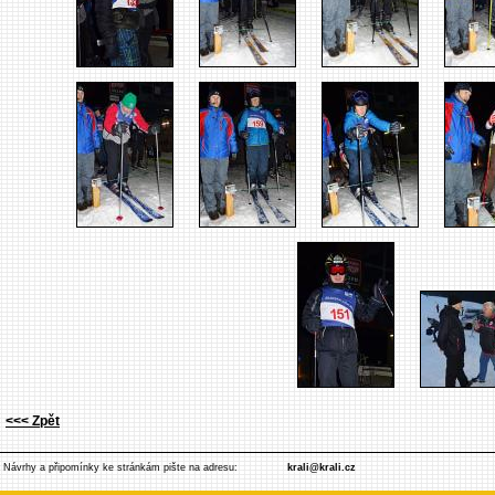
<<< Zpět
Návrhy a připomínky ke stránkám pište na adresu:
krali@krali.cz