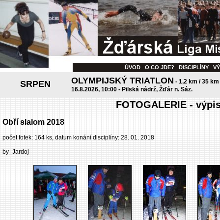
ÚVOD
O CO JDE?
DISCIPLÍNY
V
OLYMPIJSKÝ TRIATLON
- 1,2 km / 35 km
SRPEN
16.8.2026, 10:00 - Pilská nádrž, Žďár n. Sáz.
FOTOGALERIE - výpis 
Obří slalom 2018
počet fotek: 164 ks, datum konání disciplíny: 28. 01. 2018
by_Jardoj