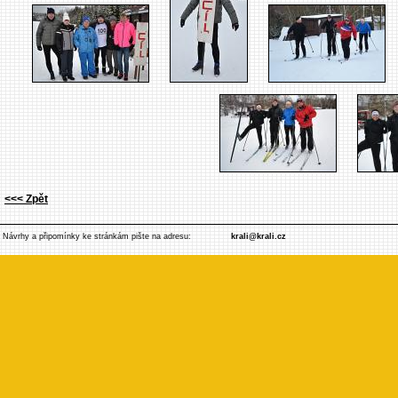
<<< Zpět
Návrhy a připomínky ke stránkám pište na adresu:
krali@krali.cz