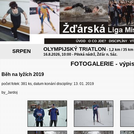
ÚVOD
O CO JDE?
DISCIPLÍNY
V
OLYMPIJSKÝ TRIATLON
- 1,2 km / 35 km
SRPEN
16.8.2026, 10:00 - Pilská nádrž, Žďár n. Sáz.
FOTOGALERIE - výpis 
Běh na lyžích 2019
počet fotek: 381 ks, datum konání disciplíny: 13. 01. 2019
by_Jardoj