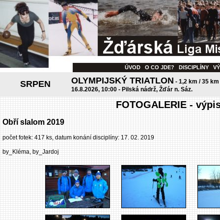
ÚVOD
O CO JDE?
DISCIPLÍNY
V
OLYMPIJSKÝ TRIATLON
- 1,2 km / 35 km
SRPEN
16.8.2026, 10:00 - Pilská nádrž, Žďár n. Sáz.
FOTOGALERIE - výpis 
Obří slalom 2019
počet fotek: 417 ks, datum konání disciplíny: 17. 02. 2019
by_Kléma, by_Jardoj