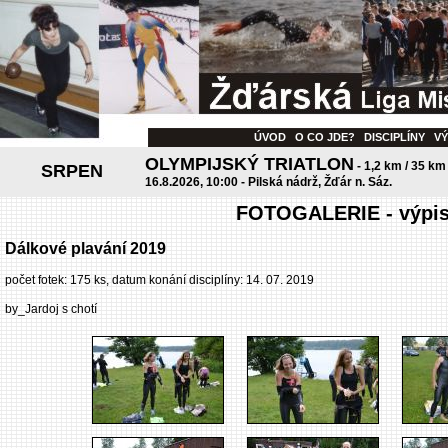
ÚVOD
O CO JDE?
DISCIPLÍNY
V
OLYMPIJSKÝ TRIATLON
- 1,2 km / 35 km
SRPEN
16.8.2026, 10:00 - Pilská nádrž, Žďár n. Sáz.
FOTOGALERIE - výpis 
Dálkové plavání 2019
počet fotek: 175 ks, datum konání disciplíny: 14. 07. 2019
by_Jardoj s chotí