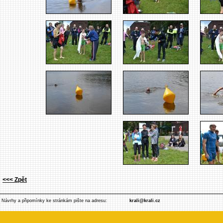
<<< Zpět
Návrhy a připomínky ke stránkám pište na adresu:
krali@krali.cz