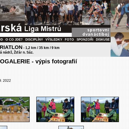
OD
O CO JDE?
DISCIPLÍNY
VÝSLEDKY
FOTO
SPONZOŘI
DISKUSE
TRIATLON
- 1,2 km / 35 km / 9 km
ká nádrž, Žďár n. Sáz.
OGALERIE - výpis fotografií
09. 2022