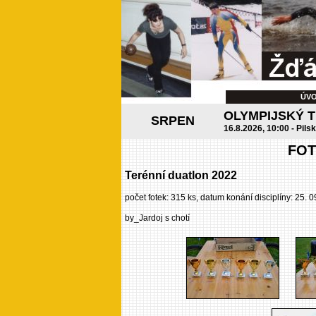
ÚV
OLYMPIJSKÝ 
SRPEN
16.8.2026, 10:00 - Pils
FOT
Terénní duatlon 2022
počet fotek: 315 ks, datum konání disciplíny: 25. 
by_Jardoj s chotí