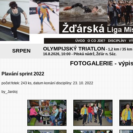
ÚVOD
O CO JDE?
DISCIPLÍNY
V
OLYMPIJSKÝ TRIATLON
- 1,2 km / 35 km
SRPEN
16.8.2026, 10:00 - Pilská nádrž, Žďár n. Sáz.
FOTOGALERIE - výpis 
Plavání sprint 2022
počet fotek: 243 ks, datum konání disciplíny: 23. 10. 2022
by_Jardoj