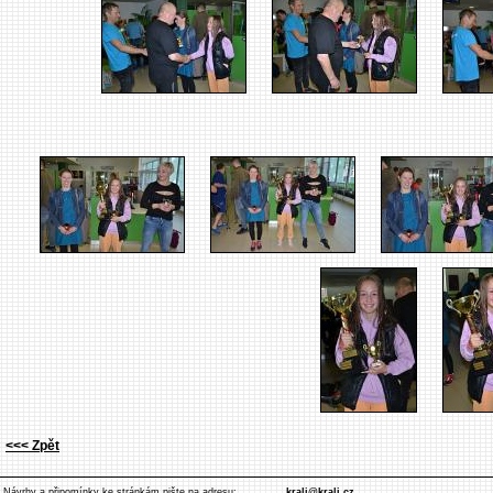
<<< Zpět
Návrhy a připomínky ke stránkám pište na adresu:
krali@krali.cz