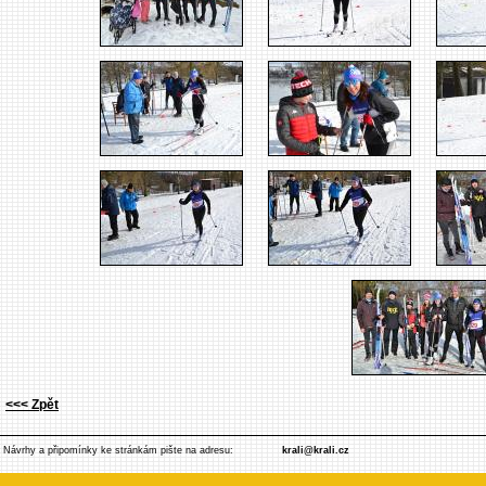
<<< Zpět
Návrhy a připomínky ke stránkám pište na adresu:
krali@krali.cz