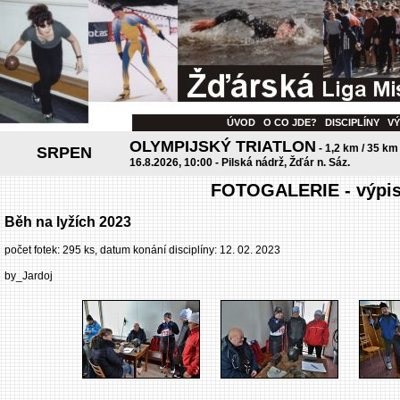
ÚVOD
O CO JDE?
DISCIPLÍNY
V
OLYMPIJSKÝ TRIATLON
- 1,2 km / 35 km
SRPEN
16.8.2026, 10:00 - Pilská nádrž, Žďár n. Sáz.
FOTOGALERIE - výpis 
Běh na lyžích 2023
počet fotek: 295 ks, datum konání disciplíny: 12. 02. 2023
by_Jardoj