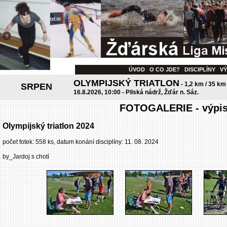
ÚVOD
O CO JDE?
DISCIPLÍNY
V
OLYMPIJSKÝ TRIATLON
- 1,2 km / 35 km
SRPEN
16.8.2026, 10:00 - Pilská nádrž, Žďár n. Sáz.
FOTOGALERIE - výpis 
Olympijský triatlon 2024
počet fotek: 558 ks, datum konání disciplíny: 11. 08. 2024
by_Jardoj s chotí