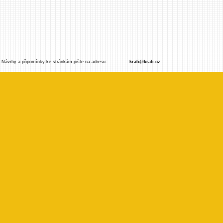
Návrhy a připomínky ke stránkám pište na adresu:
krali@krali.cz