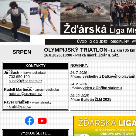
ÚVOD
O CO JDE?
DISCIPLÍNY
V
OLYMPIJSKÝ TRIATLON
- 1,2 km / 35 km
SRPEN
16.8.2026, 10:00 - Pilská nádrž, Žďár n. Sáz.
NOVINKY:
KONTAKTY
Jiří Šustr
- hlavní pořadatel
24. 7. 2026
výsledky z Dálkového plavání
- 733 650 190
Přidány
!
-
sustr20@seznam.cz
24. 2. 2026
video z Obřího slalomu
Přidáno
!
Rudolf Martinčič
- zprac. výsledků
-
rudmar@seznam.cz
29. 12. 2025
Bulletin ŽLM 2025
Přidán
!
Pavel Králíček
- www stránky
-
krali@krali.cz
VYZKOUŠEJTE ...