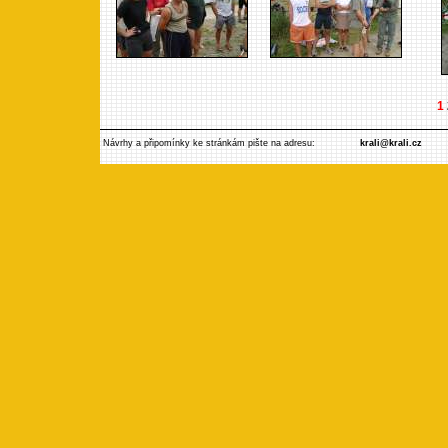
1
Návrhy a připomínky ke stránkám pište na adresu:
krali@krali.cz