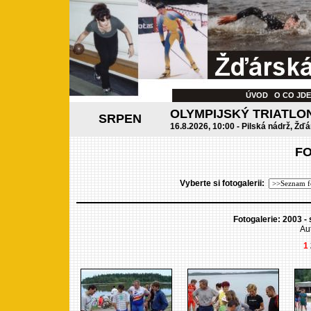
ÚVOD
O CO JD
OLYMPIJSKÝ TRIATLO
SRPEN
16.8.2026, 10:00 - Pilská nádrž, Žďá
F
Vyberte si fotogalerii:
Fotogalerie: 2003 - 
Aut
1