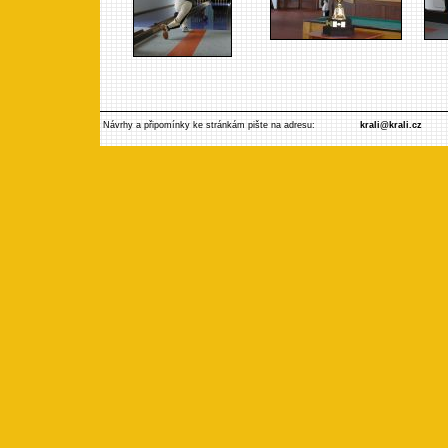
Návrhy a připomínky ke stránkám pište na adresu:
krali@krali.cz