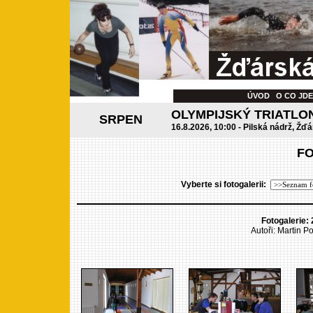
ÚVOD
O CO JD
OLYMPIJSKÝ TRIATLO
SRPEN
16.8.2026, 10:00 - Pilská nádrž, Žďá
F
Vyberte si fotogalerii:
Fotogalerie: 
Autoři: Martin Po