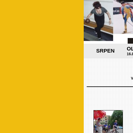
O
SRPEN
16.
V