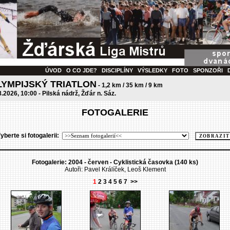
ÚVOD
O CO JDE?
DISCIPLÍNY
VÝSLEDKY
FOTO
SPONZOŘI
LYMPIJSKÝ TRIATLON
- 1,2 km / 35 km / 9 km
8.2026, 10:00 - Pilská nádrž, Žďár n. Sáz.
FOTOGALERIE
yberte si fotogalerii:
Fotogalerie: 2004 - červen - Cyklistická časovka (140 ks)
Autoři: Pavel Králíček, Leoš Klement
1
2
3
4
5
6
7
>>