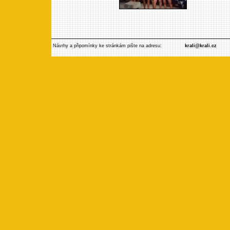
Návrhy a připomínky ke stránkám pište na adresu:
krali@krali.cz