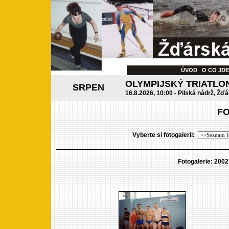
ÚVOD
O CO JD
OLYMPIJSKÝ TRIATLO
SRPEN
16.8.2026, 10:00 - Pilská nádrž, Žďá
F
Vyberte si fotogalerii:
Fotogalerie: 2002 -