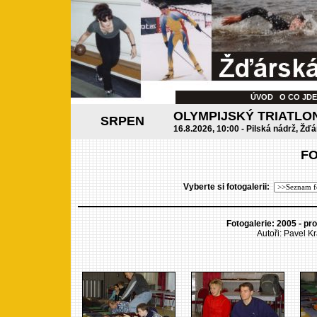
ÚVOD
O CO JD
OLYMPIJSKÝ TRIATLO
SRPEN
16.8.2026, 10:00 - Pilská nádrž, Žďá
F
Vyberte si fotogalerii:
Fotogalerie: 2005 - pr
Autoři: Pavel Kr