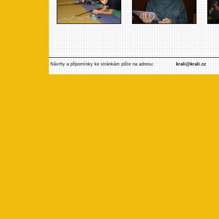
Návrhy a připomínky ke stránkám pište na adresu:
krali@krali.cz