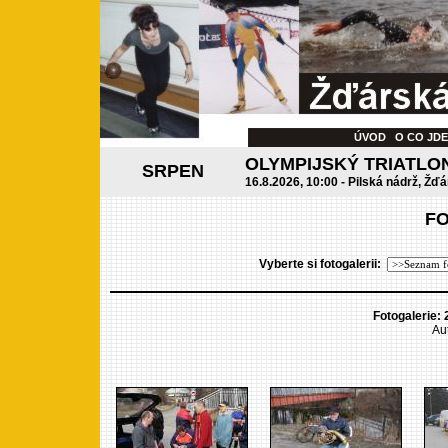
ÚVOD
O CO JD
OLYMPIJSKÝ TRIATLO
SRPEN
16.8.2026, 10:00 - Pilská nádrž, Žďá
F
Vyberte si fotogalerii:
Fotogalerie: 
Aut