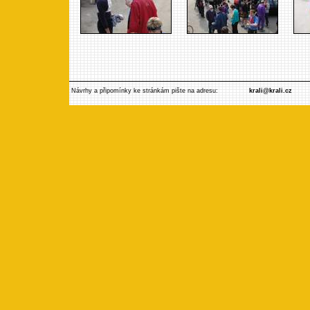
Návrhy a připomínky ke stránkám pište na adresu:
krali@krali.cz