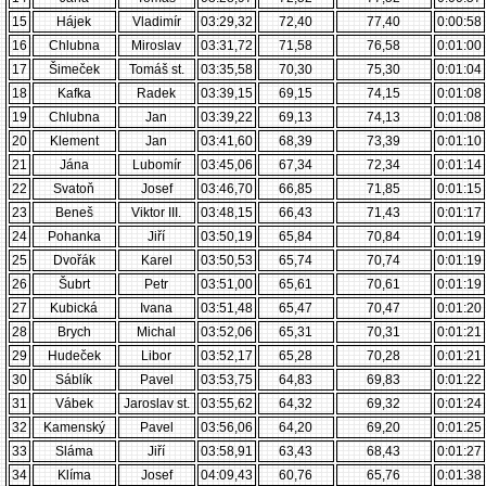
15
Hájek
Vladimír
03:29,32
72,40
77,40
0:00:58
16
Chlubna
Miroslav
03:31,72
71,58
76,58
0:01:00
17
Šimeček
Tomáš st.
03:35,58
70,30
75,30
0:01:04
18
Kafka
Radek
03:39,15
69,15
74,15
0:01:08
19
Chlubna
Jan
03:39,22
69,13
74,13
0:01:08
20
Klement
Jan
03:41,60
68,39
73,39
0:01:10
21
Jána
Lubomír
03:45,06
67,34
72,34
0:01:14
22
Svatoň
Josef
03:46,70
66,85
71,85
0:01:15
23
Beneš
Viktor III.
03:48,15
66,43
71,43
0:01:17
24
Pohanka
Jiří
03:50,19
65,84
70,84
0:01:19
25
Dvořák
Karel
03:50,53
65,74
70,74
0:01:19
26
Šubrt
Petr
03:51,00
65,61
70,61
0:01:19
27
Kubická
Ivana
03:51,48
65,47
70,47
0:01:20
28
Brych
Michal
03:52,06
65,31
70,31
0:01:21
29
Hudeček
Libor
03:52,17
65,28
70,28
0:01:21
30
Sáblík
Pavel
03:53,75
64,83
69,83
0:01:22
31
Vábek
Jaroslav st.
03:55,62
64,32
69,32
0:01:24
32
Kamenský
Pavel
03:56,06
64,20
69,20
0:01:25
33
Sláma
Jiří
03:58,91
63,43
68,43
0:01:27
34
Klíma
Josef
04:09,43
60,76
65,76
0:01:38