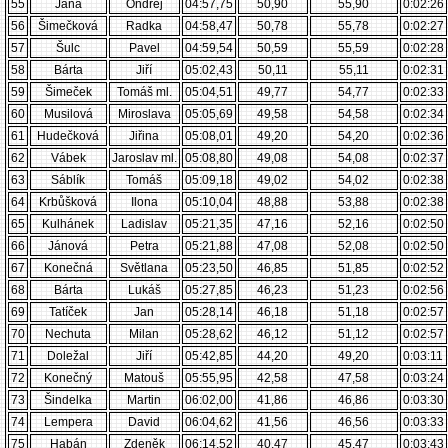
55
Jána
Ondřej
04:57,75
50,90
55,90
0:02:26
56
Šimečková
Radka
04:58,47
50,78
55,78
0:02:27
57
Šulc
Pavel
04:59,54
50,59
55,59
0:02:28
58
Bárta
Jiří
05:02,43
50,11
55,11
0:02:31
59
Šimeček
Tomáš ml.
05:04,51
49,77
54,77
0:02:33
60
Musilová
Miroslava
05:05,69
49,58
54,58
0:02:34
61
Hudečková
Jiřina
05:08,01
49,20
54,20
0:02:36
62
Vábek
Jaroslav ml.
05:08,80
49,08
54,08
0:02:37
63
Sáblík
Tomáš
05:09,18
49,02
54,02
0:02:38
64
Krbůšková
Ilona
05:10,04
48,88
53,88
0:02:38
65
Kulhánek
Ladislav
05:21,35
47,16
52,16
0:02:50
66
Jánová
Petra
05:21,88
47,08
52,08
0:02:50
67
Konečná
Světlana
05:23,50
46,85
51,85
0:02:52
68
Bárta
Lukáš
05:27,85
46,23
51,23
0:02:56
69
Tatíček
Jan
05:28,14
46,18
51,18
0:02:57
70
Nechuta
Milan
05:28,62
46,12
51,12
0:02:57
71
Doležal
Jiří
05:42,85
44,20
49,20
0:03:11
72
Konečný
Matouš
05:55,95
42,58
47,58
0:03:24
73
Šindelka
Martin
06:02,00
41,86
46,86
0:03:30
74
Lempera
David
06:04,62
41,56
46,56
0:03:33
75
Habán
Zdeněk
06:14,52
40,47
45,47
0:03:43