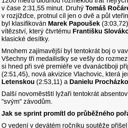
1200 metrů dlouhou rozměklou trať nejrychl
v čase 2:31,55 minut. Druhý
Tomáš Ročár
v rozjížďce, protnul cíl jen o dvě a půl vteři
byl klasifikován
Marek Papoušek
(3:03,72)
vítězství, který čtvrtému
Františku Slovák
klasické desítky.
Mnohem zajímavější byl tentokrát boj o vav
Všechny tři medailistky se vešly do rozmezí t
si hned při své premiéře ve dvanáctiboji př
(2:51,45), nová akvizice Vlachovic, která j
Letenskou
(2:53,11) a
Danielu Procházk
Další novoměstští lyžaři tentokrát absentova
"svým" závodům.
Jak se sprint promítl do průběžného poř
O vedení v devátém ročníku soutěže přišel