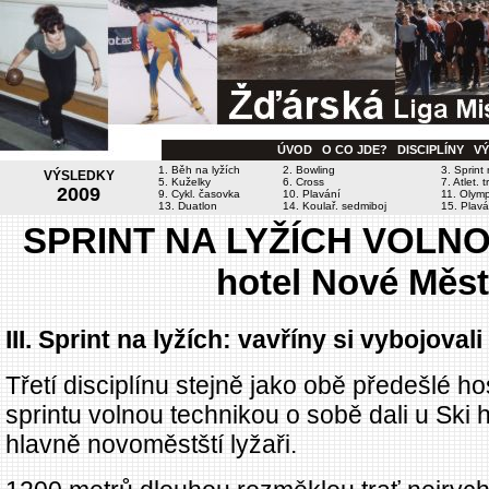
ÚVOD
O CO JDE?
DISCIPLÍNY
V
1. Běh na lyžích
2. Bowling
3. Sprint 
VÝSLEDKY
5. Kuželky
6. Cross
7. Atlet. t
2009
9. Cykl. časovka
10. Plavání
11. Olymp.
13. Duatlon
14. Koulař. sedmiboj
15. Plaván
SPRINT NA LYŽÍCH VOLNO
hotel Nové Měst
III. Sprint na lyžích: vavříny si vybojova
Třetí disciplínu stejně jako obě předešlé 
sprintu volnou technikou o sobě dali u Ski 
hlavně novoměstští lyžaři.