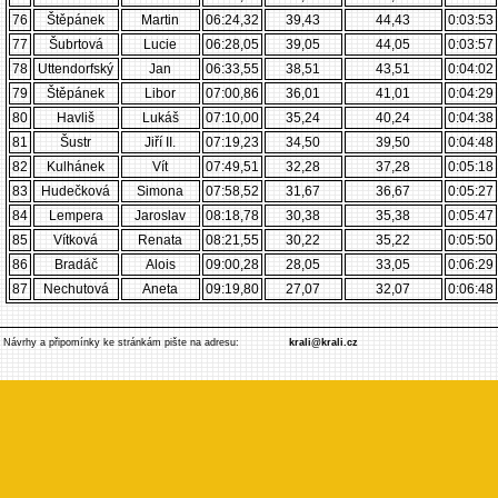
76
Štěpánek
Martin
06:24,32
39,43
44,43
0:03:53
77
Šubrtová
Lucie
06:28,05
39,05
44,05
0:03:57
78
Uttendorfský
Jan
06:33,55
38,51
43,51
0:04:02
79
Štěpánek
Libor
07:00,86
36,01
41,01
0:04:29
80
Havliš
Lukáš
07:10,00
35,24
40,24
0:04:38
81
Šustr
Jiří II.
07:19,23
34,50
39,50
0:04:48
82
Kulhánek
Vít
07:49,51
32,28
37,28
0:05:18
83
Hudečková
Simona
07:58,52
31,67
36,67
0:05:27
84
Lempera
Jaroslav
08:18,78
30,38
35,38
0:05:47
85
Vítková
Renata
08:21,55
30,22
35,22
0:05:50
86
Bradáč
Alois
09:00,28
28,05
33,05
0:06:29
87
Nechutová
Aneta
09:19,80
27,07
32,07
0:06:48
Návrhy a připomínky ke stránkám pište na adresu:
krali@krali.cz