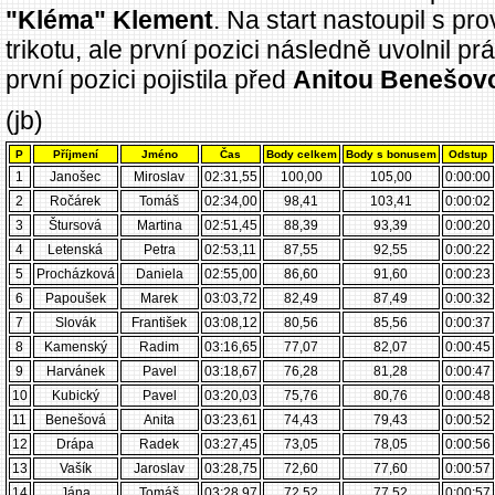
"Kléma" Klement
. Na start nastoupil s pr
trikotu, ale první pozici následně uvolnil p
první pozici pojistila před
Anitou Benešov
(jb)
P
Příjmení
Jméno
Čas
Body celkem
Body s bonusem
Odstup
1
Janošec
Miroslav
02:31,55
100,00
105,00
0:00:00
2
Ročárek
Tomáš
02:34,00
98,41
103,41
0:00:02
3
Štursová
Martina
02:51,45
88,39
93,39
0:00:20
4
Letenská
Petra
02:53,11
87,55
92,55
0:00:22
5
Procházková
Daniela
02:55,00
86,60
91,60
0:00:23
6
Papoušek
Marek
03:03,72
82,49
87,49
0:00:32
7
Slovák
František
03:08,12
80,56
85,56
0:00:37
8
Kamenský
Radim
03:16,65
77,07
82,07
0:00:45
9
Harvánek
Pavel
03:18,67
76,28
81,28
0:00:47
10
Kubický
Pavel
03:20,03
75,76
80,76
0:00:48
11
Benešová
Anita
03:23,61
74,43
79,43
0:00:52
12
Drápa
Radek
03:27,45
73,05
78,05
0:00:56
13
Vašík
Jaroslav
03:28,75
72,60
77,60
0:00:57
14
Jána
Tomáš
03:28,97
72,52
77,52
0:00:57