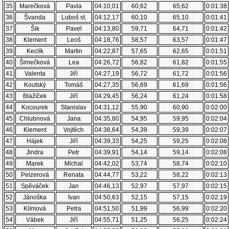
35
Marečková
Pavla
04:10,01
60,62
65,62
0:01:38
36
Švanda
Luboš st.
04:12,17
60,10
65,10
0:01:41
37
Šik
Pavel
04:13,80
59,71
64,71
0:01:42
38
Klement
Leoš
04:18,76
58,57
63,57
0:01:47
39
Keclík
Martin
04:22,87
57,65
62,65
0:01:51
40
Šimečková
Lea
04:26,72
56,82
61,82
0:01:55
41
Valenta
Jiří
04:27,19
56,72
61,72
0:01:56
42
Koutský
Tomáš
04:27,35
56,69
61,69
0:01:56
43
Blažíček
Jiří
04:29,45
56,24
61,24
0:01:58
44
Kocourek
Stanislav
04:31,12
55,90
60,90
0:02:00
45
Chlubnová
Jana
04:35,80
54,95
59,95
0:02:04
46
Klement
Vojtěch
04:38,64
54,39
59,39
0:02:07
47
Hájek
Jiří
04:39,33
54,25
59,25
0:02:08
48
Jindra
Petr
04:39,91
54,14
59,14
0:02:08
49
Marek
Michal
04:42,02
53,74
58,74
0:02:10
50
Pelzerová
Renata
04:44,77
53,22
58,22
0:02:13
51
Spěváček
Jan
04:46,13
52,97
57,97
0:02:15
52
Jánoška
Ivan
04:50,63
52,15
57,15
0:02:19
53
Klímová
Petra
04:51,50
51,99
56,99
0:02:20
54
Vábek
Jiří
04:55,71
51,25
56,25
0:02:24