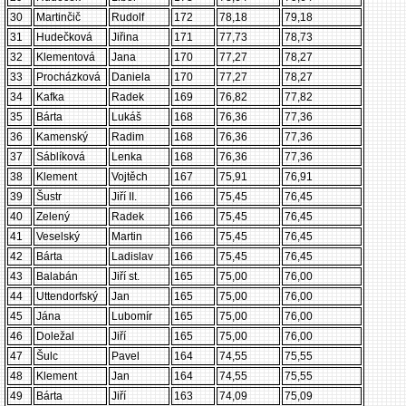
30
Martinčič
Rudolf
172
78,18
79,18
31
Hudečková
Jiřina
171
77,73
78,73
32
Klementová
Jana
170
77,27
78,27
33
Procházková
Daniela
170
77,27
78,27
34
Kafka
Radek
169
76,82
77,82
35
Bárta
Lukáš
168
76,36
77,36
36
Kamenský
Radim
168
76,36
77,36
37
Sáblíková
Lenka
168
76,36
77,36
38
Klement
Vojtěch
167
75,91
76,91
39
Šustr
Jiří II.
166
75,45
76,45
40
Zelený
Radek
166
75,45
76,45
41
Veselský
Martin
166
75,45
76,45
42
Bárta
Ladislav
166
75,45
76,45
43
Balabán
Jiří st.
165
75,00
76,00
44
Uttendorfský
Jan
165
75,00
76,00
45
Jána
Lubomír
165
75,00
76,00
46
Doležal
Jiří
165
75,00
76,00
47
Šulc
Pavel
164
74,55
75,55
48
Klement
Jan
164
74,55
75,55
49
Bárta
Jiří
163
74,09
75,09