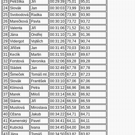
23
Petržílka
Jiří
00:29:39
75,01
95,01
24
Slovák
Jan
00:30:03
73,99
93,99
25
Svobodová
Radka
00:30:06
73,90
93,90
26
Marečková
Pavla
00:30:10
73,72
93,72
27
Valenta
Jiří
00:31:06
71,52
91,52
28
Jána
Ondřej
00:31:10
71,36
91,36
29
Vidergot
Vojtěch
00:31:26
70,74
90,74
30
Jiříček
Jan
00:31:45
70,03
90,03
31
Keclík
Martin
00:31:55
69,67
89,67
32
Forstová
Veronika
00:32:06
69,28
89,28
33
Sládek
Jan
00:32:49
67,78
87,78
34
Šimeček
Tomáš ml.
00:33:05
67,23
87,23
35
Slovák
František
00:33:10
67,06
87,06
36
Klímová
Petra
00:33:12
66,96
86,96
37
Marek
Miloš
00:33:14
66,92
86,92
38
Sláma
Jiří
00:33:24
66,59
86,59
39
Musilová
Miroslava
00:33:54
65,58
85,58
40
Ožana
Jakub
00:34:22
64,71
84,71
41
Kamenský
Pavel
00:34:41
64,11
84,11
42
Kubická
Ivana
00:34:45
64,00
84,00
43
Jána
Tomáš
00:34:50
63,82
83,82