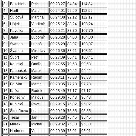
3
Bezchleba
Petr
00:23:27
94,84
114,84
4
Hartl
Martin
00:24:01
92,59
112,59
5
Šulcová
Martina
00:24:08
92,12
112,12
6
Hájek
Vladimír
00:25:12
88,24
108,24
7
Pavelka
Marek
00:25:21
87,70
107,70
8
Jána
Lubomír
00:26:28
84,00
104,00
9
Švanda
Luboš
00:26:29
83,97
103,97
10
Švanda
Miroslav
00:26:36
83,61
103,61
11
Šubrt
Petr
00:27:39
80,41
100,41
12
Koutský
Ondřej
00:27:55
79,63
99,63
13
Papoušek
Marek
00:28:00
79,42
99,42
14
Kamenský
Radim
00:28:11
78,88
98,88
15
Polívka
Martin
00:28:35
77,78
97,78
16
Kafka
Radek
00:28:49
77,17
97,17
17
Konečný
Matouš
00:29:06
76,43
96,43
18
Kubický
Pavel
00:29:15
76,02
96,02
19
Šimečková
Lea
00:29:19
75,85
95,85
20
Tesař
Jan
00:29:28
75,45
95,45
21
Marek
Michal
00:29:32
75,30
95,30
22
Hodrment
Vít
00:29:39
75,01
95,01