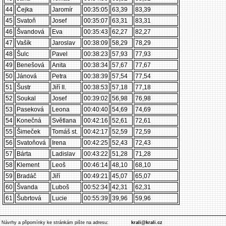
44
Čejka
Jaromír
00:35:05
63,39
83,39
45
Svatoň
Josef
00:35:07
63,31
83,31
46
Švandová
Eva
00:35:43
62,27
82,27
47
Vašík
Jaroslav
00:38:09
58,29
78,29
48
Šulc
Pavel
00:38:23
57,93
77,93
49
Benešová
Anita
00:38:34
57,67
77,67
50
Jánová
Petra
00:38:39
57,54
77,54
51
Šustr
Jiří II.
00:38:53
57,18
77,18
52
Soukal
Josef
00:39:02
56,98
76,98
53
Paseková
Leona
00:40:40
54,69
74,69
54
Konečná
Světlana
00:42:16
52,61
72,61
55
Šimeček
Tomáš st.
00:42:17
52,59
72,59
56
Svatoňová
Irena
00:42:25
52,43
72,43
57
Bárta
Ladislav
00:43:22
51,28
71,28
58
Klement
Leoš
00:46:14
48,10
68,10
59
Bradáč
Jiří
00:49:21
45,07
65,07
60
Švanda
Luboš
00:52:34
42,31
62,31
61
Šubrtová
Lucie
00:55:39
39,96
59,96
Návrhy a připomínky ke stránkám pište na adresu:
krali@krali.cz