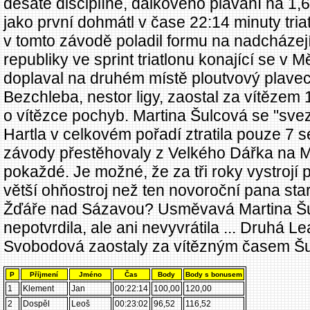
desáté disciplíně, dálkového plavání na 1,6
jako první dohmátl v čase 22:14 minuty tria
v tomto závodě poladil formu na nadcházej
republiky ve sprint triatlonu konající se v 
doplaval na druhém místě ploutvový plavec 
Bezchleba, nestor ligy, zaostal za vítězem
o vítězce pochyb. Martina Šulcová se "svez
Hartla v celkovém pořadí ztratila pouze 7 
závody přestěhovaly z Velkého Dářka na Me
pokaždé. Je možné, že za tři roky vystrojí 
větší ohňostroj než ten novoroční pana sta
Žďáře nad Sázavou? Usměvavá Martina Šulc
nepotvrdila, ale ani nevyvrátila ... Druhá 
Svobodová zaostaly za vítězným časem Šul
P
Příjmení
Jméno
Čas
Body
Body s bonusem
1
Klement
Jan
00:22:14
100,00
120,00
2
Dospěl
Leoš
00:23:02
96,52
116,52