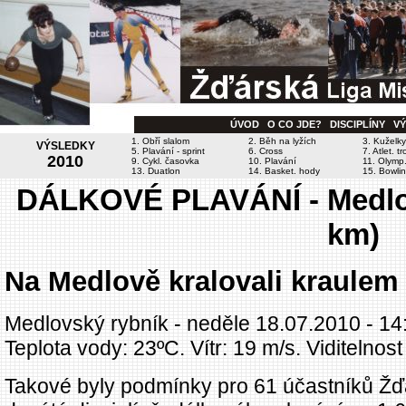
ÚVOD
O CO JDE?
DISCIPLÍNY
V
1. Obří slalom
2. Běh na lyžích
3. Kuželky
VÝSLEDKY
5. Plavání - sprint
6. Cross
7. Atlet. tr
2010
9. Cykl. časovka
10. Plavání
11. Olymp.
13. Duatlon
14. Basket. hody
15. Bowli
DÁLKOVÉ PLAVÁNÍ - Medlov
km)
Na Medlově kralovali kraulem
Medlovský rybník - neděle 18.07.2010 - 14
Teplota vody: 23ºC. Vítr: 19 m/s. Viditelnos
Takové byly podmínky pro 61 účastníků Žďárs