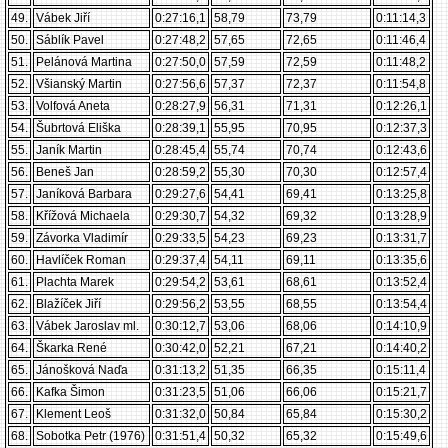
49.
Vábek Jiří
0:27:16,1
58,79
73,79
0:11:14,3
50.
Sáblík Pavel
0:27:48,2
57,65
72,65
0:11:46,4
51.
Pelánová Martina
0:27:50,0
57,59
72,59
0:11:48,2
52.
Všianský Martin
0:27:56,6
57,37
72,37
0:11:54,8
53.
Volfová Aneta
0:28:27,9
56,31
71,31
0:12:26,1
54.
Šubrtová Eliška
0:28:39,1
55,95
70,95
0:12:37,3
55.
Janík Martin
0:28:45,4
55,74
70,74
0:12:43,6
56.
Beneš Jan
0:28:59,2
55,30
70,30
0:12:57,4
57.
Janíková Barbara
0:29:27,6
54,41
69,41
0:13:25,8
58.
Křížová Michaela
0:29:30,7
54,32
69,32
0:13:28,9
59.
Závorka Vladimír
0:29:33,5
54,23
69,23
0:13:31,7
60.
Havlíček Roman
0:29:37,4
54,11
69,11
0:13:35,6
61.
Plachta Marek
0:29:54,2
53,61
68,61
0:13:52,4
62.
Blažíček Jiří
0:29:56,2
53,55
68,55
0:13:54,4
63.
Vábek Jaroslav ml.
0:30:12,7
53,06
68,06
0:14:10,9
64.
Škarka René
0:30:42,0
52,21
67,21
0:14:40,2
65.
Jánošková Naďa
0:31:13,2
51,35
66,35
0:15:11,4
66.
Kafka Šimon
0:31:23,5
51,06
66,06
0:15:21,7
67.
Klement Leoš
0:31:32,0
50,84
65,84
0:15:30,2
68.
Sobotka Petr (1976)
0:31:51,4
50,32
65,32
0:15:49,6