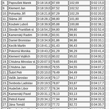
8.
Papoušek Marek
0:18:16,8
87,69
102,69
0:02:15,0
9.
Klement Jan
0:18:19,0
87,52
102,52
0:02:17,2
10.
Pohanka Jiří
0:18:21,8
87,29
102,29
0:02:20,0
11.
Sláma Jiří
0:18:28,1
86,80
101,80
0:02:26,3
12.
Koubek Luboš
0:18:39,9
85,88
100,88
0:02:38,1
13.
Slovák František st.
0:18:54,2
84,80
99,80
0:02:52,4
14.
Kamenský Radim
0:19:06,2
83,91
98,91
0:03:04,4
15.
Daniel Bronislav
0:19:34,9
81,86
96,86
0:03:33,1
16.
Keclík Martin
0:19:41,1
81,43
96,43
0:03:39,3
17.
Pokorná Monika
0:19:43,2
81,29
96,29
0:03:41,4
18.
Klement Vojtěch
0:20:02,0
80,02
95,02
0:04:00,2
19.
Chlubna Miroslav st.
0:20:07,5
79,65
94,65
0:04:05,7
20.
Chlubna Jan
0:20:09,0
79,55
94,55
0:04:07,2
21.
Šubrt Petr
0:20:10,0
79,49
94,49
0:04:08,2
22.
Vašík Jaroslav
0:20:14,9
79,17
94,17
0:04:13,1
23.
Svoboda Ladislav
0:20:19,5
78,87
93,87
0:04:17,7
24.
Hudeček Libor
0:20:27,7
78,34
93,34
0:04:25,9
25.
Kamenský Pavel
0:20:31,1
78,13
93,13
0:04:29,3
26.
Petroš Karel
0:20:34,1
77,94
92,94
0:04:32,3
27.
Jána Tomáš
0:20:37,5
77,72
92,72
0:04:35,7