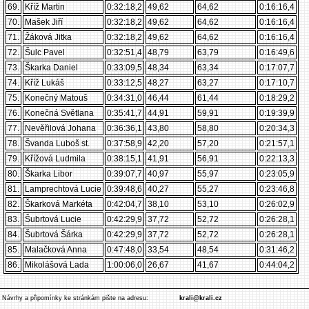
69.
Kříž Martin
0:32:18,2
49,62
64,62
0:16:16,4
70.
Mašek Jiří
0:32:18,2
49,62
64,62
0:16:16,4
71.
Žáková Jitka
0:32:18,2
49,62
64,62
0:16:16,4
72.
Šulc Pavel
0:32:51,4
48,79
63,79
0:16:49,6
73.
Škarka Daniel
0:33:09,5
48,34
63,34
0:17:07,7
74.
Kříž Lukáš
0:33:12,5
48,27
63,27
0:17:10,7
75.
Konečný Matouš
0:34:31,0
46,44
61,44
0:18:29,2
76.
Konečná Světlana
0:35:41,7
44,91
59,91
0:19:39,9
77.
Nevěřilová Johana
0:36:36,1
43,80
58,80
0:20:34,3
78.
Švanda Luboš st.
0:37:58,9
42,20
57,20
0:21:57,1
79.
Křížová Ludmila
0:38:15,1
41,91
56,91
0:22:13,3
80.
Škarka Libor
0:39:07,7
40,97
55,97
0:23:05,9
81.
Lamprechtová Lucie
0:39:48,6
40,27
55,27
0:23:46,8
82.
Škarková Markéta
0:42:04,7
38,10
53,10
0:26:02,9
83.
Šubrtová Lucie
0:42:29,9
37,72
52,72
0:26:28,1
84.
Šubrtová Šárka
0:42:29,9
37,72
52,72
0:26:28,1
85.
Malačková Anna
0:47:48,0
33,54
48,54
0:31:46,2
86.
Mikolášová Lada
1:00:06,0
26,67
41,67
0:44:04,2
Návrhy a připomínky ke stránkám pište na adresu:
krali@krali.cz