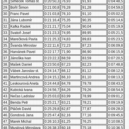
28.
Šimeček Tomáš st.
0:20:50,3
76,93
91,93
0:04:48,5
29.
Bořil Šimon
0:21:00,8
76,28
91,28
0:04:59,0
30.
Franc Pavel
0:21:03,8
76,10
91,10
0:05:02,0
31.
Jána Lubomír
0:21:16,4
75,35
90,35
0:05:14,6
32.
Kafka Radek
0:21:21,7
75,04
90,04
0:05:19,9
33.
Svatoň Josef
0:21:23,3
74,95
89,95
0:05:21,5
34.
Marečková Pavla
0:21:25,3
74,83
89,83
0:05:23,5
35.
Švanda Miroslav
0:22:11,6
72,23
87,23
0:06:09,8
36.
Harvánek Pavel
0:22:17,7
71,90
86,90
0:06:15,9
37.
Jánoška Ivan
0:23:22,3
68,59
83,59
0:07:20,5
38.
Mašek Daniel
0:23:50,6
67,23
82,23
0:07:48,8
39.
Vábek Jaroslav st.
0:24:14,7
66,12
81,12
0:08:12,9
40.
Martincová Andrea
0:24:15,1
66,10
81,10
0:08:13,3
41.
Leskourová Aneta
0:24:44,8
64,78
79,78
0:08:43,0
42.
Kubická Ivana
0:24:56,7
64,26
79,26
0:08:54,9
43.
Nečas Ladislav
0:25:03,0
63,99
78,99
0:09:01,2
44.
Benda Petr
0:25:21,7
63,21
78,21
0:09:19,9
45.
Ptáček David
0:25:29,8
62,87
77,87
0:09:28,0
46.
Gondová Jana
0:25:47,4
62,16
77,16
0:09:45,6
47.
Marek Michal
0:26:10,3
61,25
76,25
0:10:08,5
48.
Musilová Miroslava
0:26:38,3
60,18
75,18
0:10:36,5