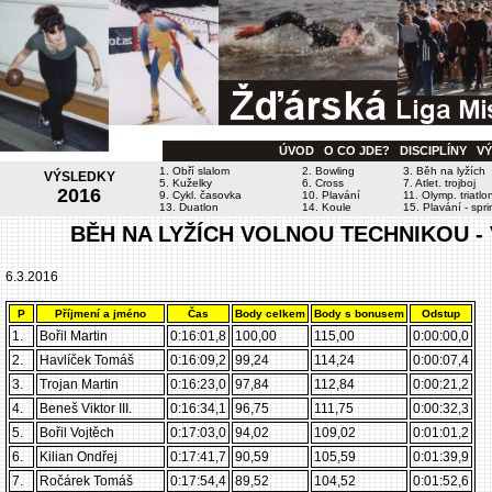
ÚVOD
O CO JDE?
DISCIPLÍNY
V
1. Obří slalom
2. Bowling
3. Běh na lyžích
VÝSLEDKY
5. Kuželky
6. Cross
7. Atlet. trojboj
2016
9. Cykl. časovka
10. Plavání
11. Olymp. triatlo
13. Duatlon
14. Koule
15. Plavání - spri
BĚH NA LYŽÍCH VOLNOU TECHNIKOU - Vy
6.3.2016
P
Příjmení a jméno
Čas
Body celkem
Body s bonusem
Odstup
1.
Bořil Martin
0:16:01,8
100,00
115,00
0:00:00,0
2.
Havlíček Tomáš
0:16:09,2
99,24
114,24
0:00:07,4
3.
Trojan Martin
0:16:23,0
97,84
112,84
0:00:21,2
4.
Beneš Viktor III.
0:16:34,1
96,75
111,75
0:00:32,3
5.
Bořil Vojtěch
0:17:03,0
94,02
109,02
0:01:01,2
6.
Kilian Ondřej
0:17:41,7
90,59
105,59
0:01:39,9
7.
Ročárek Tomáš
0:17:54,4
89,52
104,52
0:01:52,6