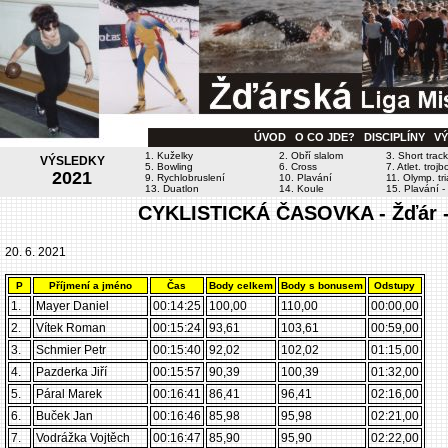
ÚVOD
O CO JDE?
DISCIPLÍNY
V
1. Kuželky
2. Obří slalom
3. Short track
VÝSLEDKY
5. Bowling
6. Cross
7. Atlet. trojb
2021
9. Rychlobruslení
10. Plavání
11. Olymp. tri
13. Duatlon
14. Koule
15. Plavání - 
CYKLISTICKÁ ČASOVKA - Žďár - 
20. 6. 2021
P
Příjmení a jméno
Čas
Body celkem
Body s bonusem
Odstupy
1.
Mayer Daniel
00:14:25
100,00
110,00
00:00,00
2.
Vítek Roman
00:15:24
93,61
103,61
00:59,00
3.
Schmier Petr
00:15:40
92,02
102,02
01:15,00
4.
Pazderka Jiří
00:15:57
90,39
100,39
01:32,00
5.
Páral Marek
00:16:41
86,41
96,41
02:16,00
6.
Buček Jan
00:16:46
85,98
95,98
02:21,00
7.
Vodrážka Vojtěch
00:16:47
85,90
95,90
02:22,00