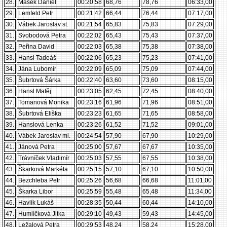
28.
Mašek Daniel
00:20:58
68,76
78,76
06:33,00
29.
Lemfeld Petr
00:21:42
66,44
76,44
07:17,00
30.
Vábek Jaroslav st.
00:21:54
65,83
75,83
07:29,00
31.
Svobodová Petra
00:22:02
65,43
75,43
07:37,00
32.
Peřina David
00:22:03
65,38
75,38
07:38,00
33.
Hansl Tadeáš
00:22:06
65,23
75,23
07:41,00
34.
Jána Lubomír
00:22:09
65,09
75,09
07:44,00
35.
Šubrtová Šárka
00:22:40
63,60
73,60
08:15,00
36.
Hansl Matěj
00:23:05
62,45
72,45
08:40,00
37.
Tomanová Monika
00:23:16
61,96
71,96
08:51,00
38.
Šubrtová Eliška
00:23:23
61,65
71,65
08:58,00
39.
Hanslová Lenka
00:23:26
61,52
71,52
09:01,00
40.
Vábek Jaroslav ml.
00:24:54
57,90
67,90
10:29,00
41.
Jánová Petra
00:25:00
57,67
67,67
10:35,00
42.
Trávníček Vladimír
00:25:03
57,55
67,55
10:38,00
43.
Škarková Markéta
00:25:15
57,10
67,10
10:50,00
44.
Bezchleba Petr
00:25:26
56,68
66,68
11:01,00
45.
Škarka Libor
00:25:59
55,48
65,48
11:34,00
46.
Havlík Lukáš
00:28:35
50,44
60,44
14:10,00
47.
Humlíčková Jitka
00:29:10
49,43
59,43
14:45,00
48.
Ležalová Petra
00:29:53
48,24
58,24
15:28,00