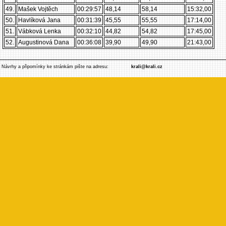
49.
Mašek Vojtěch
00:29:57
48,14
58,14
15:32,00
50.
Havlíková Jana
00:31:39
45,55
55,55
17:14,00
51.
Vábková Lenka
00:32:10
44,82
54,82
17:45,00
52.
Augustinová Dana
00:36:08
39,90
49,90
21:43,00
Návrhy a připomínky ke stránkám pište na adresu:
krali@krali.cz