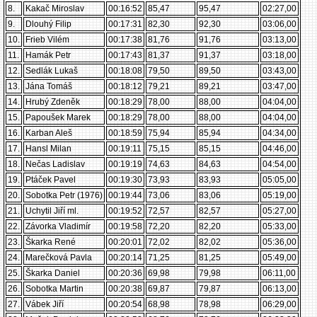
8.
Kakač Miroslav
00:16:52
85,47
95,47
02:27,00
9.
Dlouhý Filip
00:17:31
82,30
92,30
03:06,00
10.
Frieb Vilém
00:17:38
81,76
91,76
03:13,00
11.
Hamák Petr
00:17:43
81,37
91,37
03:18,00
12.
Sedlák Lukaš
00:18:08
79,50
89,50
03:43,00
13.
Jána Tomáš
00:18:12
79,21
89,21
03:47,00
14.
Hrubý Zdeněk
00:18:29
78,00
88,00
04:04,00
15.
Papoušek Marek
00:18:29
78,00
88,00
04:04,00
16.
Karban Aleš
00:18:59
75,94
85,94
04:34,00
17.
Hansl Milan
00:19:11
75,15
85,15
04:46,00
18.
Nečas Ladislav
00:19:19
74,63
84,63
04:54,00
19.
Ptáček Pavel
00:19:30
73,93
83,93
05:05,00
20.
Sobotka Petr (1976)
00:19:44
73,06
83,06
05:19,00
21.
Uchytil Jiří ml.
00:19:52
72,57
82,57
05:27,00
22.
Závorka Vladimír
00:19:58
72,20
82,20
05:33,00
23.
Škarka René
00:20:01
72,02
82,02
05:36,00
24.
Marečková Pavla
00:20:14
71,25
81,25
05:49,00
25.
Škarka Daniel
00:20:36
69,98
79,98
06:11,00
26.
Sobotka Martin
00:20:38
69,87
79,87
06:13,00
27.
Vábek Jiří
00:20:54
68,98
78,98
06:29,00